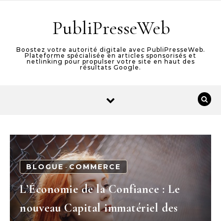
Skip to content
PubliPresseWeb
Boostez votre autorité digitale avec PubliPresseWeb.
Plateforme spécialisée en articles sponsorisés et
netlinking pour propulser votre site en haut des
résultats Google.
BLOGUE
COMMERCE
-
L’Économie de la Confiance : Le
nouveau Capital immatériel des