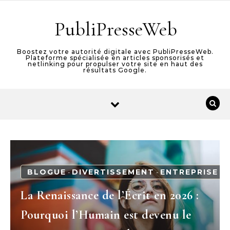
Skip to content
PubliPresseWeb
Boostez votre autorité digitale avec PubliPresseWeb.
Plateforme spécialisée en articles sponsorisés et
netlinking pour propulser votre site en haut des
résultats Google.
BLOGUE
DIVERTISSEMENT
ENTREPRISE
-
-
La Renaissance de l’Écrit en 2026 :
Pourquoi l’Humain est devenu le